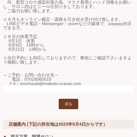
尚、新型コロナ感染対策の為、マスク着用とハンド消毒をお願い
し、サロン内はビニール仕切りをしております。
ご協力お願い致します。
☆８月もオンライン鑑定・講座を引き続き受け付け致します。
LINEビデオ電話・Messenger・zoomなどの媒体で、paypay決済
できる方。
☆８月の休業予定。
8月1日 休業
8月9日 15時から
8月21日 13時から
☆当日予約にも対応しておりますので、事前にご確認下さいますよ
う御願い致します。
～ご予約・お問い合わせ先～
電話：07018060510
ﾒｰﾙ：mochizuki@makoto-uranai.com
戻る
店舗案内 (下記の所在地は2023年9月4日からです）
望月万琴 開運サロン