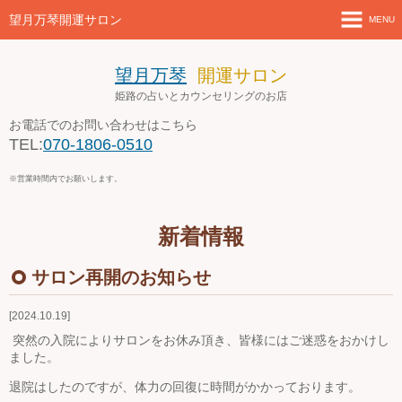
望月万琴開運サロン
MENU
ホーム
望月万琴
開運サロン
姫路の占いとカウンセリングのお店
新着情報
お電話でのお問い合わせはこちら
TEL:
070-1806-0510
店舗案内とアクセス
※営業時間内でお願いします。
セミナー・講座案内
新着情報
ブログ
サロン再開のお知らせ
お問い合わせ
2024.10.19
４月の営業案内
突然の入院によりサロンをお休み頂き、皆様にはご迷惑をおかけし
ました。
退院はしたのですが、体力の回復に時間がかかっております。