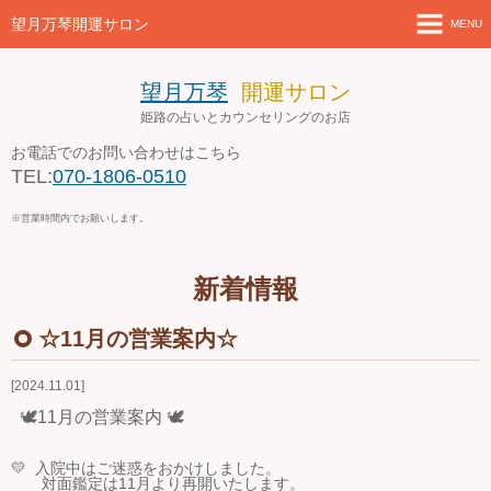
望月万琴開運サロン
MENU
ホーム
望月万琴
開運サロン
姫路の占いとカウンセリングのお店
新着情報
お電話でのお問い合わせはこちら
TEL:
070-1806-0510
店舗案内とアクセス
※営業時間内でお願いします。
セミナー・講座案内
新着情報
ブログ
☆11月の営業案内☆
お問い合わせ
2024.11.01
４月の営業案内
🕊11月の営業案内 🕊
💛 入院中はご迷惑をおかけしました。
対面鑑定は11月より再開いたします。