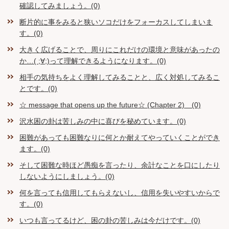
確認してみましょう。(0)
断片的に事をみると狭いソコだけをフォーカスしてしまいま
す。(0)
大きく広げることで、周りにこれだけの環境と意味があったの
か…( ;∀;)って理解できるようになります。(0)
相手の気持ちをよく理解してみることと、広く対処してみるこ
とです。(0)
☆ message that opens up the future☆ (Chapter 2) (0)
沢水困の卦は苦しみの中に喜びを秘めています。(0)
困難があっても困難なりに何とか耐えてやっていくことができ
ます。(0)
そして困難な時ほど愚痴を言ったり、余計なことを口にしたり
しないようにしましょう。(0)
何を言っても信用してもらえないし、信用を失いやすいからで
す。(0)
いつも言ってるけど、困の卦の苦しみは今だけです。(0)