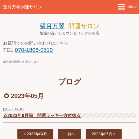
望月万琴開運サロン
MENU
ホーム
望月万琴
開運サロン
姫路の占いとカウンセリングのお店
新着情報
お電話でのお問い合わせはこちら
TEL:
070-1806-0510
店舗案内とアクセス
※営業時間内でお願いします。
セミナー・講座案内
ブログ
ブログ
2023年05月
お問い合わせ
2023.05.30
４月の営業案内
☆2023年6月節 開運ラッキー方位術☆
« 2023年04月
一覧へ
2023年06月 »