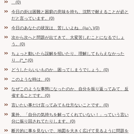
(0)
今日の卦は困難と困窮の意味を持ち、沈黙で耐えることが必と
だと言っています。(0)
今日のあなたの状況は、苦しいよね…(/ω＼)(0)
次から次へと問題が出てきて、大変苦しむことになるでしょ
う。(0)
ちょっと動いたら誤解を招いたり、理解してもらえなかった
り…(*_*;(0)
どうしたらいいものか…困ってしまうでしょう。(0)
このような時は、(0)
なぜこのような事態になったのか、自分を振り返ってみて、反
省することです。(0)
言いたい事だけ言ってみても仕方ないことです。(0)
案外、「自分の気持ちを解ってくれていない！」っていう言い
分に振り回されてたりします。(0)
断片的に事を見ないで、地図を大きく広げて見るように問題を