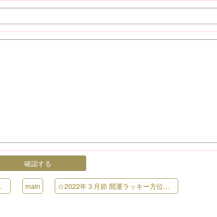
main
☆2022年３月節 開運ラッキー方位術☆
»